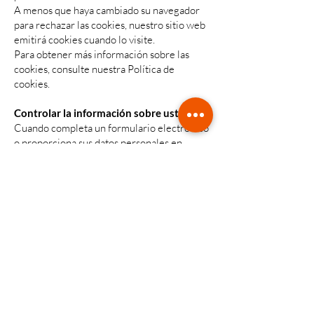
A menos que haya cambiado su navegador
para rechazar las cookies, nuestro sitio web
emitirá cookies cuando lo visite.
Para obtener más información sobre las
cookies, consulte nuestra Política de
cookies.
Controlar la información sobre usted
Cuando completa un formulario electrónico
o proporciona sus datos personales en
nuestro sitio web, es posible que vea una o
más casillas de verificación que le permiten:
Optar por recibir nuestras comunicaciones
de marketing por correo electrónico,
teléfono, mensaje de texto o correo postal.
Opte por recibir comunicaciones de
marketing de nuestros socios externos por
correo electrónico, teléfono, mensaje de
texto o correo postal.
Si ha aceptado que podemos usar su
información con fines de marketing, puede