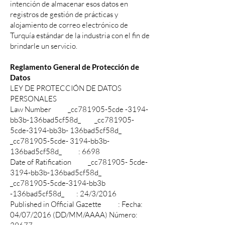
intención de almacenar esos datos en
registros de gestión de prácticas y
alojamiento de correo electrónico de
Turquía estándar de la industria con el fin de
brindarle un servicio.
Reglamento General de Protección de
Datos
LEY DE PROTECCIÓN DE DATOS
PERSONALES
Law Number _cc781905-5cde -3194-
bb3b-136bad5cf58d_ _cc781905-
5cde-3194-bb3b- 136bad5cf58d_
_cc781905-5cde- 3194-bb3b-
136bad5cf58d_ : 6698
Date of Ratification _cc781905- 5cde-
3194-bb3b-136bad5cf58d_
_cc781905-5cde-3194-bb3b
-136bad5cf58d_ : 24/3/2016
Published in Official Gazette : Fecha:
04/07/2016 (DD/MM/AAAA) Número: