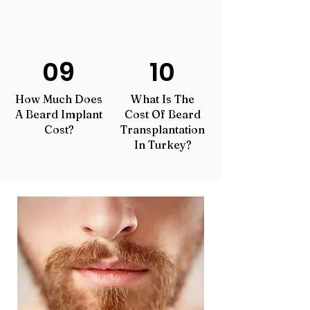
09
10
How Much Does
What Is The
A Beard Implant
Cost Of Beard
Cost?
Transplantation
In Turkey?