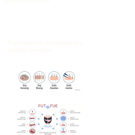
Desde implantes hasta carillas, tenemos
las soluciones que necesita para una
sonrisa segura.
Tratamientos de implantes y
carillas dentales