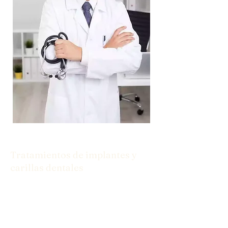
Tratamientos de implantes y
carillas dentales
Desde implantes hasta carillas, tenemos
las soluciones que necesita para una
sonrisa segura.