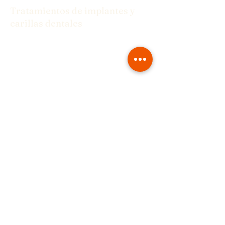
Tratamientos de implantes y
carillas dentales
Desde implantes hasta carillas, tenemos
las soluciones que necesita para una
sonrisa segura.
Tratamientos de implantes y