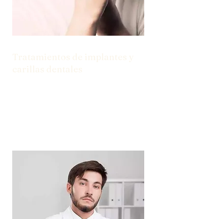
Tratamientos de implantes y
carillas dentales
Desde implantes hasta carillas, tenemos
las soluciones que necesita para una
sonrisa segura.