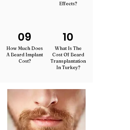
Effects?
09
10
How Much Does
What Is The
A Beard Implant
Cost Of Beard
Cost?
Transplantation
In Turkey?