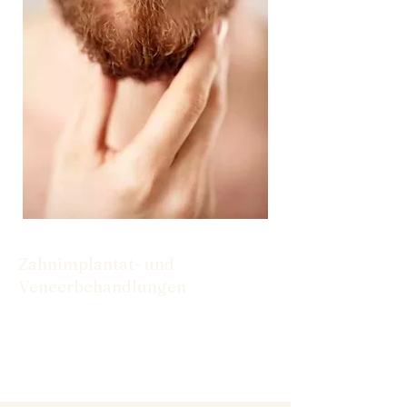
Zahnimplantat- und
Veneerbehandlungen
Von Implantaten bis hin zu Veneers
haben wir die Lösungen, die Sie für ein
selbstbewusstes Lächeln benötigen.