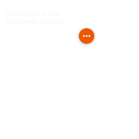
Zahnimplantat- und
Veneerbehandlungen
Von Implantaten bis hin zu Veneers
haben wir die Lösungen, die Sie für ein
selbstbewusstes Lächeln benötigen.