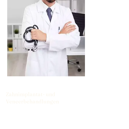
Zahnimplantat- und
Veneerbehandlungen
Von Implantaten bis hin zu Veneers
haben wir die Lösungen, die Sie für ein
selbstbewusstes Lächeln benötigen.