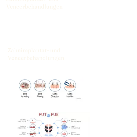
Veneerbehandlungen
Von Implantaten bis hin zu Veneers
haben wir die Lösungen, die Sie für ein
selbstbewusstes Lächeln benötigen.
Zahnimplantat- und
Veneerbehandlungen