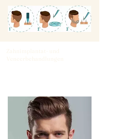
Zahnimplantat- und
Veneerbehandlungen
Von Implantaten bis hin zu Veneers
haben wir die Lösungen, die Sie für ein
selbstbewusstes Lächeln benötigen.