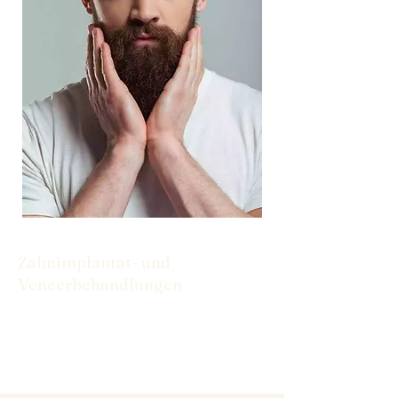
Zahnimplantat- und
Veneerbehandlungen
Von Implantaten bis hin zu Veneers
haben wir die Lösungen, die Sie für ein
selbstbewusstes Lächeln benötigen.