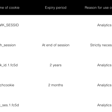
e of cookie
Expiry period
Reason for use o
WIK_SESSID
Analytics
h_session
At end of session
Strictly nece
k_id.1.fc5d
2 years
Analytics
chcookie
2 months
Analytics
_ses.1.fc5d
Analytics