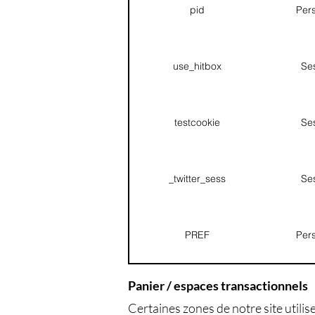
pid
Pers
use_hitbox
Se
testcookie
Se
_twitter_sess
Se
PREF
Pers
Panier / espaces transactionnels
Certaines zones de notre site utilis