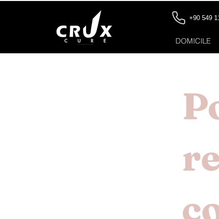
+90 549 1
DOMICILE
Po
re
c