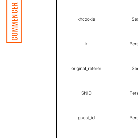
COMMENCER MON VOYAGE
khcookie
Se
k
Pers
original_referer
Se
SNID
Pers
guest_id
Pers