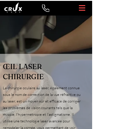
ŒIL LASER
CHIRURGIE
La chirurgie oculaire au laser, également connue
sous le nom de correction de la vue réfractive ou
au laser, est un moyen sûr et efficace de corriger
les problèmes de vision courants tels que la
myopie, l'hypermétropie et l'astigmatisme. Il
utilise une technologie laser avancée pour
remodeler la cornée, vous permettant de voir