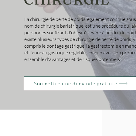
La chirurgie de perte de poids, également connue sous
nom de chirurgie bariatrique, est une procédure qui ai
personnes souffrant d'obésité sévère à perdre du poids
existe plusieurs types de chirurgie de perte de poids, y
compris le pontage gastrique, la gastrectomie en man
et l'anneau gastrique réglable, chacun avec son propr
ensemble d'avantages et de risques potentiels.
Soumettre une demande gratuite