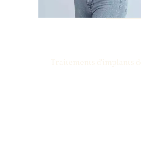
Traitements d'implants de
Des implants aux facettes, nous avons les
un sourire confiant.