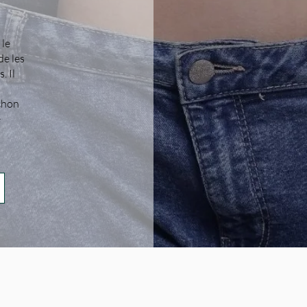
 le
de les
. Il
chon
e