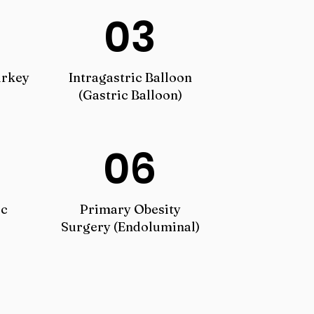
03
urkey
Intragastric Balloon
(Gastric Balloon)
06
ic
Primary Obesity
Surgery (Endoluminal)