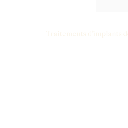
Traitements d'implants de
Des implants aux facettes, nous avons les
un sourire confiant.